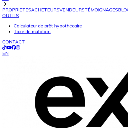
PROPRIETES
ACHETEURS
VENDEURS
TÉMOIGNAGES
BLO
OUTILS
Calculateur de prêt hypothécaire
Taxe de mutation
CONTACT
EN