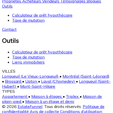
Proprietes
Acheteurs
Vendeurs
Témoignages
Blogues
Outils
Calculateur de prêt hypothécaire
Taxe de mutation
Contact
Outils
Calculateur de prêt hypothécaire
Taxe de mutation
Liens immobiliers
VILLES
Longueuil (Le Vieux-Longueuil)
•
Montréal (Saint-Léonard)
•
Brossard
•
Upton
•
Laval (Chomedey)
•
Longueuil (Saint-
Hubert)
•
Mont-Saint-Hilaire
TYPES
Appartement
•
Maison à étages
•
Triplex
•
Maison de
plain-pied
•
Maison à un étage et demi
© 2026
EstateFunnel
. Tous droits réservés.
Politique de
confidentialité
Avis de collecte
Conditions d’utilisation