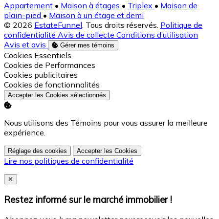
Appartement
•
Maison à étages
•
Triplex
•
Maison de
plain-pied
•
Maison à un étage et demi
© 2026
EstateFunnel
. Tous droits réservés.
Politique de
confidentialité
Avis de collecte
Conditions d’utilisation
Avis et avis
Gérer mes témoins
Activer
Cookies Essentiels
Activer
Cookies de Performances
Activer
Cookies publicitaires
Activer
Cookies de fonctionnalités
Accepter les Cookies sélectionnés
Nous utilisons des Témoins pour vous assurer la meilleure
expérience.
Réglage des cookies
Accepter les Cookies
Lire nos politiques de confidentialité
Close
✕
Restez informé sur le marché immobilier !