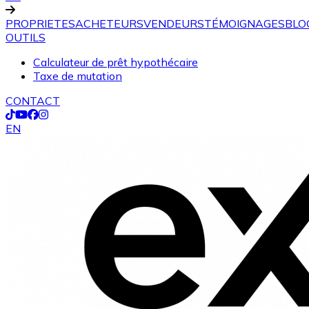
PROPRIETES
ACHETEURS
VENDEURS
TÉMOIGNAGES
BLO
OUTILS
Calculateur de prêt hypothécaire
Taxe de mutation
CONTACT
EN