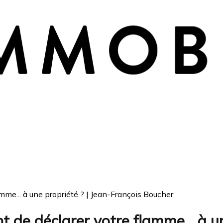
mme... à une propriété ? | Jean-François Boucher
t de déclarer votre flamme... à u