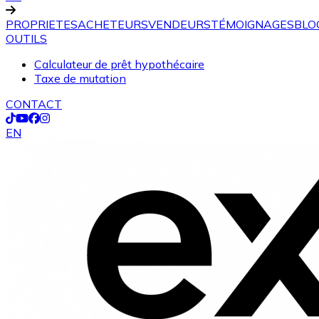
PROPRIETES
ACHETEURS
VENDEURS
TÉMOIGNAGES
BLO
OUTILS
Calculateur de prêt hypothécaire
Taxe de mutation
CONTACT
EN