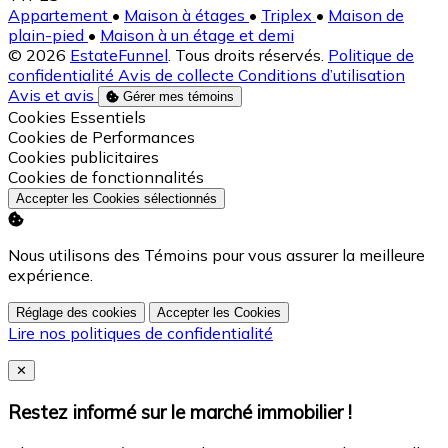
Appartement
•
Maison à étages
•
Triplex
•
Maison de
plain-pied
•
Maison à un étage et demi
© 2026
EstateFunnel
. Tous droits réservés.
Politique de
confidentialité
Avis de collecte
Conditions d’utilisation
Avis et avis
Gérer mes témoins
Activer
Cookies Essentiels
Activer
Cookies de Performances
Activer
Cookies publicitaires
Activer
Cookies de fonctionnalités
Accepter les Cookies sélectionnés
Nous utilisons des Témoins pour vous assurer la meilleure
expérience.
Réglage des cookies
Accepter les Cookies
Lire nos politiques de confidentialité
Close
✕
Restez informé sur le marché immobilier !