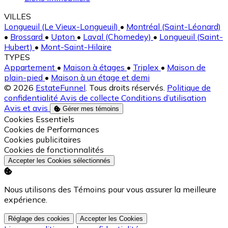
VILLES
Longueuil (Le Vieux-Longueuil)
•
Montréal (Saint-Léonard)
•
Brossard
•
Upton
•
Laval (Chomedey)
•
Longueuil (Saint-
Hubert)
•
Mont-Saint-Hilaire
TYPES
Appartement
•
Maison à étages
•
Triplex
•
Maison de
plain-pied
•
Maison à un étage et demi
© 2026
EstateFunnel
. Tous droits réservés.
Politique de
confidentialité
Avis de collecte
Conditions d’utilisation
Avis et avis
Gérer mes témoins
Activer
Cookies Essentiels
Activer
Cookies de Performances
Activer
Cookies publicitaires
Activer
Cookies de fonctionnalités
Accepter les Cookies sélectionnés
Nous utilisons des Témoins pour vous assurer la meilleure
expérience.
Réglage des cookies
Accepter les Cookies