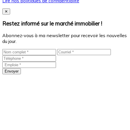
Lire nos politiques de confidentialité
Close
✕
Restez informé sur le marché immobilier !
Abonnez-vous à ma newsletter pour recevoir les nouvelles
du jour.
Envoyer