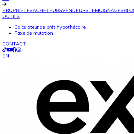
PROPRIETES
ACHETEURS
VENDEURS
TÉMOIGNAGES
BLO
OUTILS
Calculateur de prêt hypothécaire
Taxe de mutation
CONTACT
EN