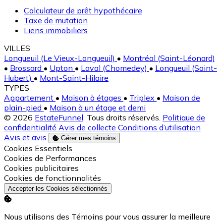
Calculateur de prêt hypothécaire
Taxe de mutation
Liens immobiliers
VILLES
Longueuil (Le Vieux-Longueuil)
•
Montréal (Saint-Léonard)
•
Brossard
•
Upton
•
Laval (Chomedey)
•
Longueuil (Saint-
Hubert)
•
Mont-Saint-Hilaire
TYPES
Appartement
•
Maison à étages
•
Triplex
•
Maison de
plain-pied
•
Maison à un étage et demi
© 2026
EstateFunnel
. Tous droits réservés.
Politique de
confidentialité
Avis de collecte
Conditions d’utilisation
Avis et avis
Gérer mes témoins
Activer
Cookies Essentiels
Activer
Cookies de Performances
Activer
Cookies publicitaires
Activer
Cookies de fonctionnalités
Accepter les Cookies sélectionnés
Nous utilisons des Témoins pour vous assurer la meilleure