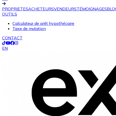
PROPRIETES
ACHETEURS
VENDEURS
TÉMOIGNAGES
BLO
OUTILS
Calculateur de prêt hypothécaire
Taxe de mutation
CONTACT
EN