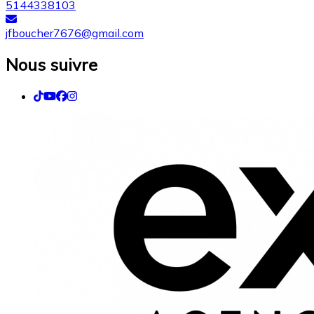
5144338103
jfboucher7676@gmail.com
Nous suivre