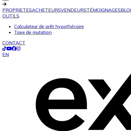
PROPRIETES
ACHETEURS
VENDEURS
TÉMOIGNAGES
BLO
OUTILS
Calculateur de prêt hypothécaire
Taxe de mutation
CONTACT
EN