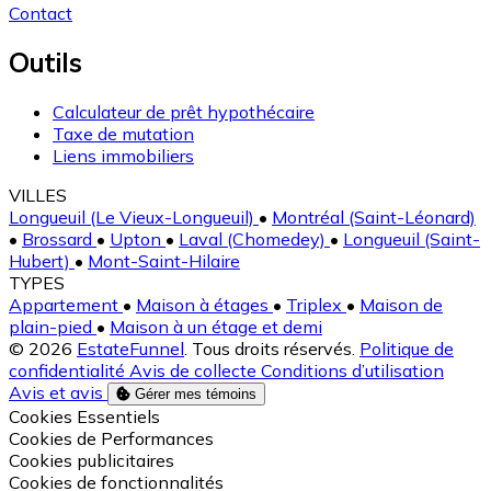
Contact
Outils
Calculateur de prêt hypothécaire
Taxe de mutation
Liens immobiliers
VILLES
Longueuil (Le Vieux-Longueuil)
•
Montréal (Saint-Léonard)
•
Brossard
•
Upton
•
Laval (Chomedey)
•
Longueuil (Saint-
Hubert)
•
Mont-Saint-Hilaire
TYPES
Appartement
•
Maison à étages
•
Triplex
•
Maison de
plain-pied
•
Maison à un étage et demi
© 2026
EstateFunnel
. Tous droits réservés.
Politique de
confidentialité
Avis de collecte
Conditions d’utilisation
Avis et avis
Gérer mes témoins
Activer
Cookies Essentiels
Activer
Cookies de Performances
Activer
Cookies publicitaires
Activer
Cookies de fonctionnalités