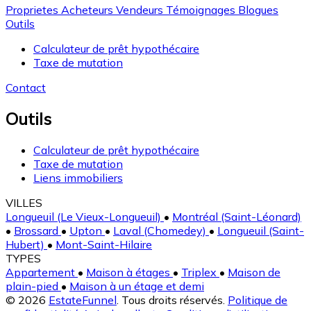
Proprietes
Acheteurs
Vendeurs
Témoignages
Blogues
Outils
Calculateur de prêt hypothécaire
Taxe de mutation
Contact
Outils
Calculateur de prêt hypothécaire
Taxe de mutation
Liens immobiliers
VILLES
Longueuil (Le Vieux-Longueuil)
•
Montréal (Saint-Léonard)
•
Brossard
•
Upton
•
Laval (Chomedey)
•
Longueuil (Saint-
Hubert)
•
Mont-Saint-Hilaire
TYPES
Appartement
•
Maison à étages
•
Triplex
•
Maison de
plain-pied
•
Maison à un étage et demi
© 2026
EstateFunnel
. Tous droits réservés.
Politique de