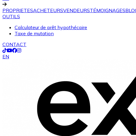
PROPRIETES
ACHETEURS
VENDEURS
TÉMOIGNAGES
BLO
OUTILS
Calculateur de prêt hypothécaire
Taxe de mutation
CONTACT
EN