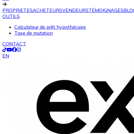
PROPRIETES
ACHETEURS
VENDEURS
TÉMOIGNAGES
BLO
OUTILS
Calculateur de prêt hypothécaire
Taxe de mutation
CONTACT
EN