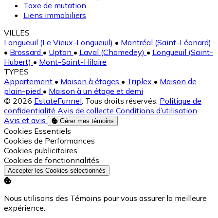
Taxe de mutation
Liens immobiliers
VILLES
Longueuil (Le Vieux-Longueuil)
•
Montréal (Saint-Léonard)
•
Brossard
•
Upton
•
Laval (Chomedey)
•
Longueuil (Saint-
Hubert)
•
Mont-Saint-Hilaire
TYPES
Appartement
•
Maison à étages
•
Triplex
•
Maison de
plain-pied
•
Maison à un étage et demi
© 2026
EstateFunnel
. Tous droits réservés.
Politique de
confidentialité
Avis de collecte
Conditions d’utilisation
Avis et avis
Gérer mes témoins
Activer
Cookies Essentiels
Activer
Cookies de Performances
Activer
Cookies publicitaires
Activer
Cookies de fonctionnalités
Accepter les Cookies sélectionnés
Nous utilisons des Témoins pour vous assurer la meilleure
expérience.