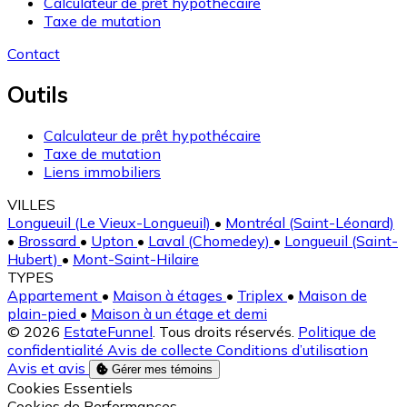
Calculateur de prêt hypothécaire
Taxe de mutation
Contact
Outils
Calculateur de prêt hypothécaire
Taxe de mutation
Liens immobiliers
VILLES
Longueuil (Le Vieux-Longueuil)
•
Montréal (Saint-Léonard)
•
Brossard
•
Upton
•
Laval (Chomedey)
•
Longueuil (Saint-
Hubert)
•
Mont-Saint-Hilaire
TYPES
Appartement
•
Maison à étages
•
Triplex
•
Maison de
plain-pied
•
Maison à un étage et demi
© 2026
EstateFunnel
. Tous droits réservés.
Politique de
confidentialité
Avis de collecte
Conditions d’utilisation
Avis et avis
Gérer mes témoins
Activer
Cookies Essentiels
Activer
Cookies de Performances