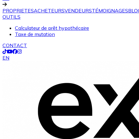
PROPRIETES
ACHETEURS
VENDEURS
TÉMOIGNAGES
BLO
OUTILS
Calculateur de prêt hypothécaire
Taxe de mutation
CONTACT
EN